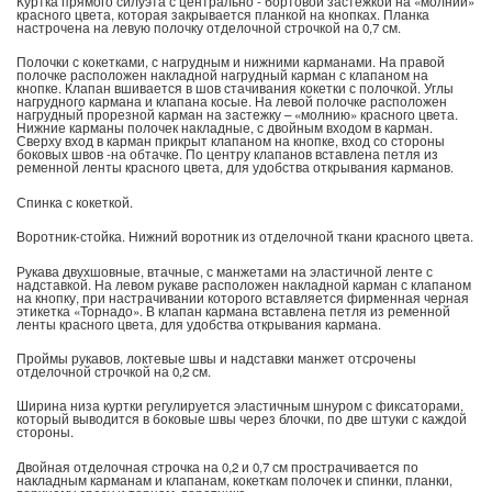
Куртка прямого силуэта с центрально - бортовой застежкой на «молнии»
красного цвета, которая закрывается планкой на кнопках. Планка
настрочена на левую полочку отделочной строчкой на 0,7 см.
Полочки с кокетками, с нагрудным и нижними карманами. На правой
полочке расположен накладной нагрудный карман с клапаном на
кнопке. Клапан вшивается в шов стачивания кокетки с полочкой. Углы
нагрудного кармана и клапана косые. На левой полочке расположен
нагрудный прорезной карман на застежку – «молнию» красного цвета.
Нижние карманы полочек накладные, с двойным входом в карман.
Сверху вход в карман прикрыт клапаном на кнопке, вход со стороны
боковых швов -на обтачке. По центру клапанов вставлена петля из
ременной ленты красного цвета, для удобства открывания карманов.
Спинка с кокеткой.
Воротник-стойка. Нижний воротник из отделочной ткани красного цвета.
Рукава двухшовные, втачные, с манжетами на эластичной ленте с
надставкой. На левом рукаве расположен накладной карман с клапаном
на кнопку, при настрачивании которого вставляется фирменная черная
этикетка «Торнадо». В клапан кармана вставлена петля из ременной
ленты красного цвета, для удобства открывания кармана.
Проймы рукавов, локтевые швы и надставки манжет отсрочены
отделочной строчкой на 0,2 см.
Ширина низа куртки регулируется эластичным шнуром с фиксаторами,
который выводится в боковые швы через блочки, по две штуки с каждой
стороны.
Двойная отделочная строчка на 0,2 и 0,7 см прострачивается по
накладным карманам и клапанам, кокеткам полочек и спинки, планки,