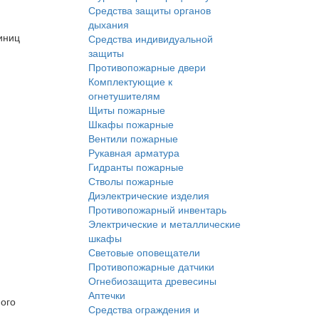
Средства защиты органов
дыхания
иниц
Средства индивидуальной
защиты
Противопожарные двери
Комплектующие к
огнетушителям
Щиты пожарные
Шкафы пожарные
Вентили пожарные
Рукавная арматура
Гидранты пожарные
Стволы пожарные
Диэлектрические изделия
Противопожарный инвентарь
Электрические и металлические
шкафы
Световые оповещатели
Противопожарные датчики
Огнебиозащита древесины
Аптечки
ного
Средства ограждения и