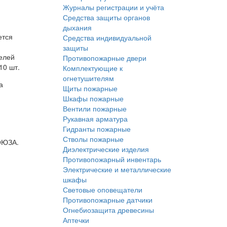
Журналы регистрации и учёта
Средства защиты органов
дыхания
ется
Средства индивидуальной
защиты
елей
Противопожарные двери
10 шт.
Комплектующие к
огнетушителям
а
Щиты пожарные
Шкафы пожарные
Вентили пожарные
Рукавная арматура
Гидранты пожарные
Стволы пожарные
ОЮЗА.
Диэлектрические изделия
Противопожарный инвентарь
Электрические и металлические
шкафы
Световые оповещатели
Противопожарные датчики
Огнебиозащита древесины
Аптечки