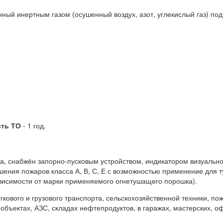
нный инертным газом (осушенный воздух, азот, углекислый газ) под
сть ТО
- 1 год.
па, снабжён запорно-пусковым устройством, индикатором визуально
шения пожаров класса А, В, С, Е с возможностью применение для 
ависимости от марки применяемого огнетушащего порошка).
кового и грузового транспорта, сельскохозяйственной техники, по
бъектах, АЗС, складах нефтепродуктов, в гаражах, мастерских, о