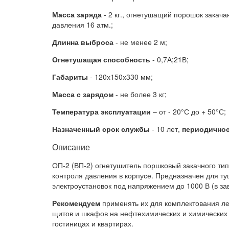
Масса заряда
- 2 кг., огнетушащий порошок закача
давления 16 атм.;
Длинна выброса
- не менее 2 м;
Огнетушащая способность
- 0,7А;21В;
Габариты
- 120х150х330 мм;
Масса с зарядом
- не более 3 кг;
Температура эксплуатации
– от - 20°С до + 50°С;
Назначенный срок службы
- 10 лет,
периодично
Описание
ОП-2 (ВП-2) огнетушитель поршковый закачного ти
контроля давления в корпусе. Предназначен для ту
электроустановок под напряжением до 1000 В (в з
Рекомендуем
применять их для комплектования лег
щитов и шкафов на нефтехимических и химических о
гостиницах и квартирах.